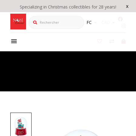
x
Specializing in Christmas collectibles for 28 years!
Rechercher
FC
CAD
Product Details
/
100MM MSCL SNOOPY W/PRESENTS WTRGLB