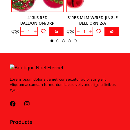
4"GLS RED
3"RES MLM W/RED JINGLE
3
BALL/ONION/DRP
BELL ORN 2/A
W/HOLLY 3A
Qty:
Qty:
Qty:
Lorem ipsum dolor sit amet, consectetur adipi scing elit.
Aliquam accumsan fermentum lacus. vel varius ligula finibus
eget.
Products