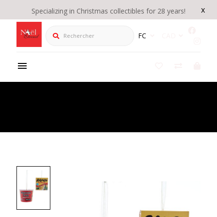
x
Specializing in Christmas collectibles for 28 years!
Rechercher
FC
CAD
Product Details
/
3"PAPER RAMEN NOODLE CUP ORN 2/A