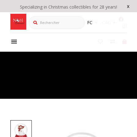
x
Specializing in Christmas collectibles for 28 years!
Rechercher
FC
CAD
Product Details
/
''Cardinal qui grignote le nez du bonhomme de
neige'' Boule d'eau Musicale 6"