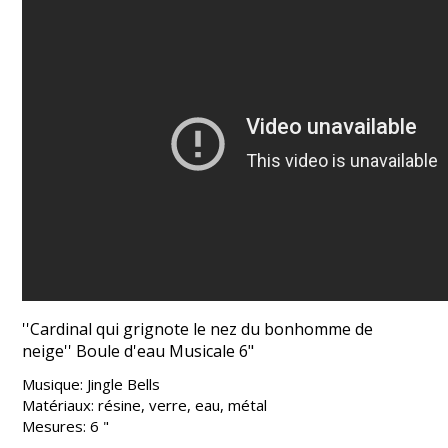
''Cardinal qui grignote le nez du bonhomme de
neige'' Boule d'eau Musicale 6"
Musique: Jingle Bells
Matériaux: résine, verre, eau, métal
Mesures: 6 "