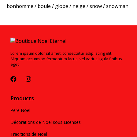
bonhomme
/
boule
/
globe
/
neige
/
snow
/
snowman
Lorem ipsum dolor sit amet, consectetur adipi scing elit.
Aliquam accumsan fermentum lacus. vel varius ligula finibus
eget.
Products
Père Noël
Décorations de Noël sous Licenses
Traditions de Noël