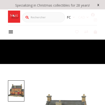
x
Specializing in Christmas collectibles for 28 years!
Rechercher
FC
CAD
Product Details
/
Hogsmeade Station - Harry Potter Village