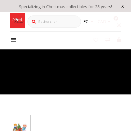
x
Specializing in Christmas collectibles for 28 years!
Rechercher
FC
CAD
Product Details
/
Just In Time For Christmas North Pole Village
6007617