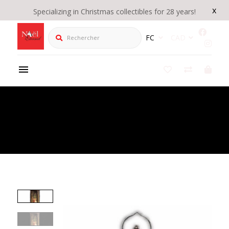
x
Specializing in Christmas collectibles for 28 years!
Rechercher
FC
CAD
Product Details
/
Lanterne Tourbillon Casse-noisette DEL 10.75"