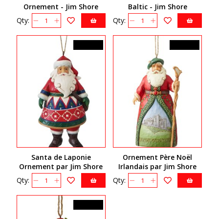
Ornement - Jim Shore
Baltic - Jim Shore
Heartwood Creek 6009467
Qty:
Qty:
34,99$CA
39,99$CA
Santa de Laponie
Ornement Père Noël
Ornement par Jim Shore
Irlandais par Jim Shore
Heartwood Creek 6009458
Qty:
Qty:
39,99$CA