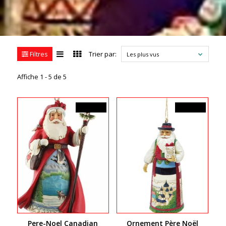
Filtres
Trier par:
Les plus vus
Affiche 1 - 5 de 5
39,99$CA
39,99$CA
Pere-Noel Canadian
Ornement Père Noël