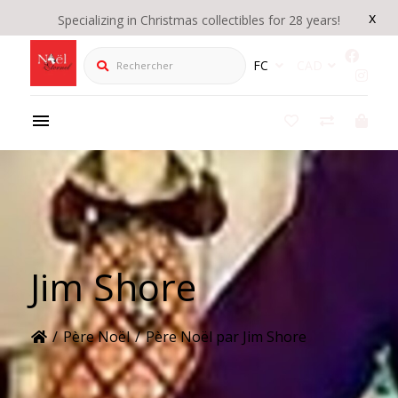
x
Specializing in Christmas collectibles for 28 years!
Rechercher
FC
CAD
Jim Shore
/
Père Noël
/
Père Noël par Jim Shore