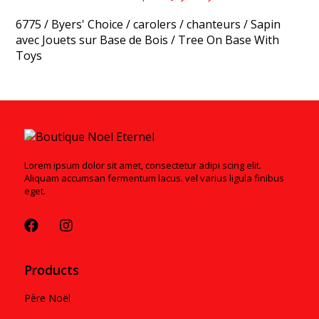
6775
/
Byers' Choice
/
carolers
/
chanteurs
/
Sapin
avec Jouets sur Base de Bois
/
Tree On Base With
Toys
Lorem ipsum dolor sit amet, consectetur adipi scing elit.
Aliquam accumsan fermentum lacus. vel varius ligula finibus
eget.
Products
Père Noël