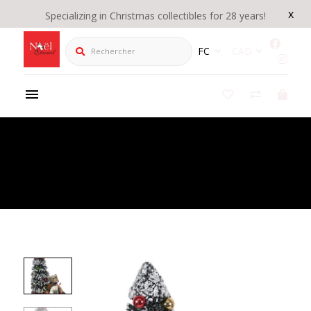
x
Specializing in Christmas collectibles for 28 years!
Rechercher
FC
CAD
Product Details
/
Byers' Choice "Sapin avec Jouets sur Base de Bois"