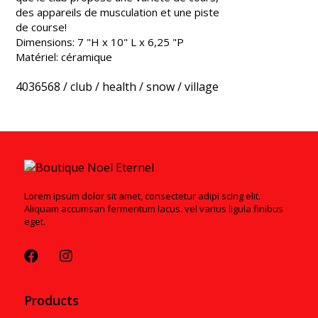
des appareils de musculation et une piste
de course!
Dimensions: 7 "H x 10" L x 6,25 "P
Matériel: céramique
4036568
/
club
/
health
/
snow
/
village
Lorem ipsum dolor sit amet, consectetur adipi scing elit.
Aliquam accumsan fermentum lacus. vel varius ligula finibus
eget.
Products