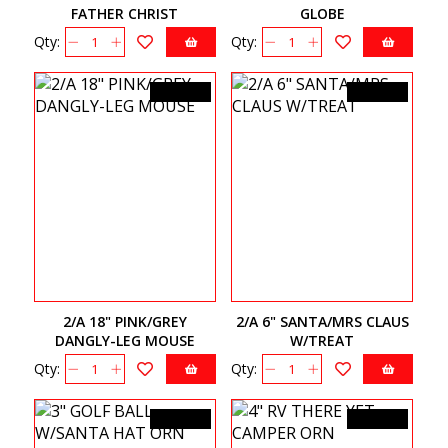
FATHER CHRIST
GLOBE
Qty:
Qty:
34,99$CA
25,99$CA
2/A 18" PINK/GREY
2/A 6" SANTA/MRS CLAUS
DANGLY-LEG MOUSE
W/TREAT
Qty:
Qty:
11,99$CA
13,99$CA