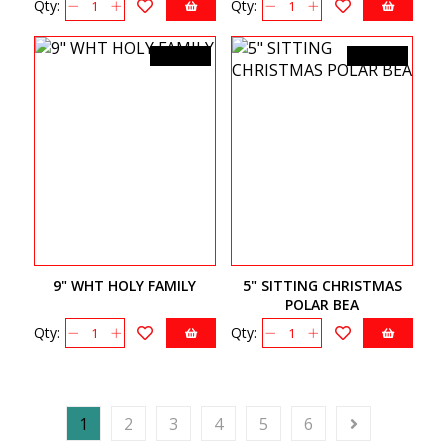
Qty:
Qty:
34,99$CA
31,99$CA
9" WHT HOLY FAMILY
5" SITTING CHRISTMAS
POLAR BEA
Qty:
Qty:
1
2
3
4
5
6