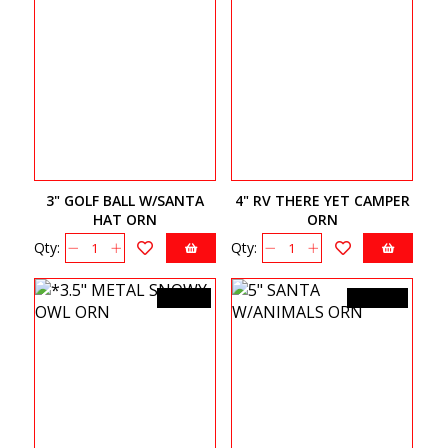
3" GOLF BALL W/SANTA
4" RV THERE YET CAMPER
HAT ORN
ORN
Qty:
Qty:
7,99$CA
19,99$CA