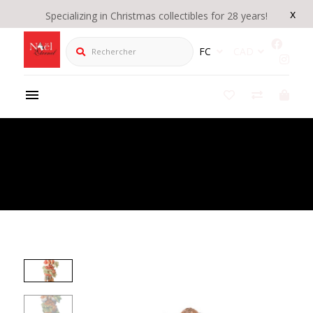
x
Specializing in Christmas collectibles for 28 years!
Rechercher
FC
CAD
Product Details
/
Gabriel Berger avec mouton Nativité Fontanini 5"