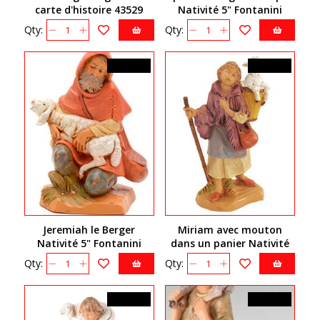
carte d'histoire 43529
Nativité 5" Fontanini
54033
Qty:
Qty:
44,99$CA
39,99$CA
Jeremiah le Berger
Miriam avec mouton
Nativité 5" Fontanini
dans un panier Nativité
52587
5'' Fontanini 72572
Qty:
Qty:
39,99$CA
44,99$CA