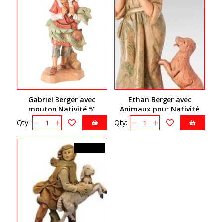
Gabriel Berger avec
Ethan Berger avec
mouton Nativité 5"
Animaux pour Nativité
Fontanini 72551
Fontanini 5" #52524
Qty:
Qty:
39,99$CA