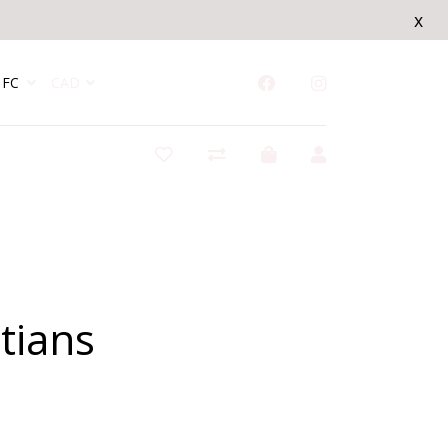
x
FC
CAD
tians