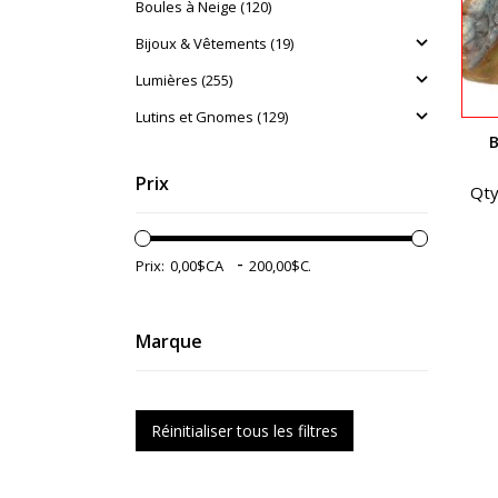
Boules à Neige (120)
Bijoux & Vêtements (19)
Lumières (255)
Lutins et Gnomes (129)
B
Prix
Qty
-
Prix:
Marque
Réinitialiser tous les filtres