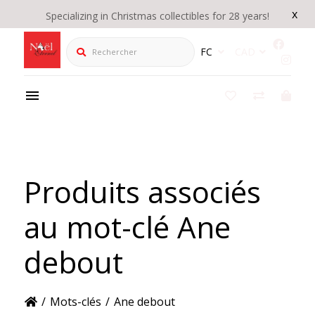
x
Specializing in Christmas collectibles for 28 years!
Rechercher
FC
CAD
Produits associés
au mot-clé Ane
debout
/
Mots-clés
/
Ane debout