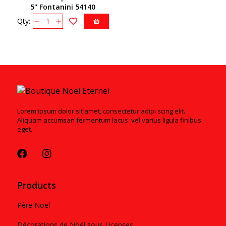
5" Fontanini 54140
Qty:
Lorem ipsum dolor sit amet, consectetur adipi scing elit.
Aliquam accumsan fermentum lacus. vel varius ligula finibus
eget.
Products
Père Noël
Décorations de Noël sous Licenses