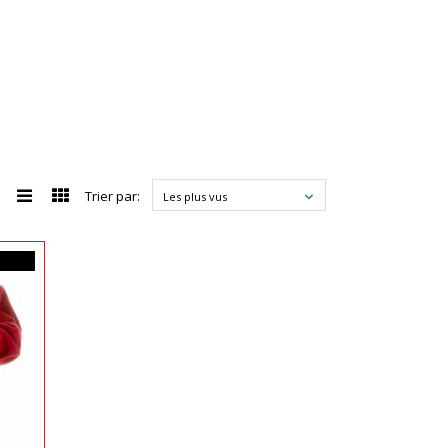
Trier par:
Les plus vus
9$CA